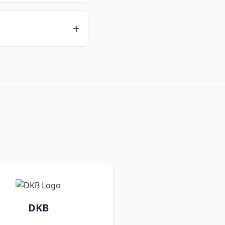
 Trades pro Quartal
rgebühren und
ot auch kostenlose
DKB