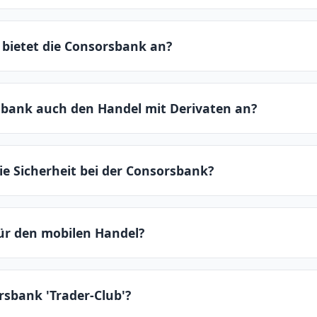
eitet mit einem gestaffelten Gebührenmodell. Eine Order 
bietet die Consorsbank an?
% des Ordervolumens, mindestens jedoch 9,95€ und maxima
n mit Partnern, bei denen der Handel günstiger sein kann.
tet über 1.900 ETF-Sparpläne und über 5.000 Aktien-Sparpl
sbank auch den Handel mit Derivaten an?
r 560 von Aktionspartnern komplett kostenlos besparbar. F
on 1,5% der Sparrate an.
 bietet eine sehr große Auswahl an Derivaten wie Options
ie Sicherheit bei der Consorsbank?
 ist der Handel an der EUREX für Optionen und Futures mög
t eine Marke der französischen Großbank BNP Paribas und 
für den mobilen Handel?
ng durch die BaFin. Die Einlagen sind durch die gesetzlich
usätzlich durch den Einlagensicherungsfonds des Bundesv
 stellt eine mobile App für iOS und Android zur Verfügung.
rsbank 'Trader-Club'?
auf das Depot, den Handel von Wertpapieren und weitere B