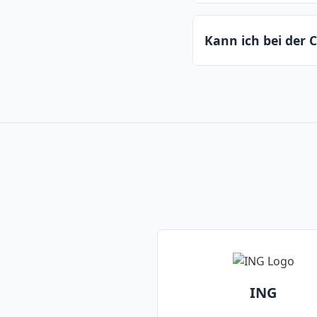
Der Trader-Club ist
Kann ich bei der 
können Kunden in v
weiteren Vorteilen p
Ja, die Consorsbank
Girokonten, Tagesg
ING