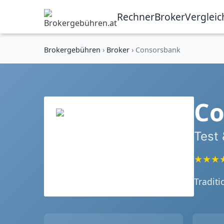
Rechner
Broker
Vergleic
Brokergebühren
›
Broker
›
Consorsbank
Co
Test
★★★
Traditi