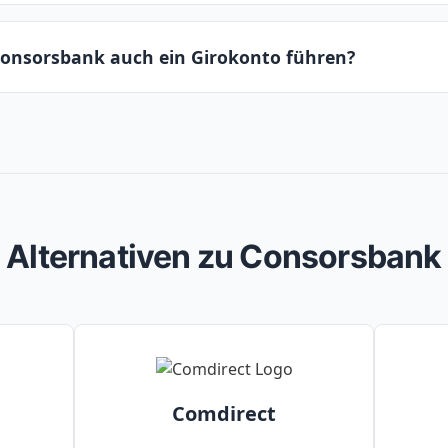
 ein Vorteilsprogramm für aktive Trader. Je nach Anzahl der
Consorsbank auch ein Girokonto führen?
erschiedene Stufen aufsteigen und von reduzierten Orde
rofitieren.
 ist eine vollwertige Direktbank und bietet neben dem Dep
eldkonten, Kredite und Baufinanzierungen an.
Alternativen zu Consorsbank
Comdirect