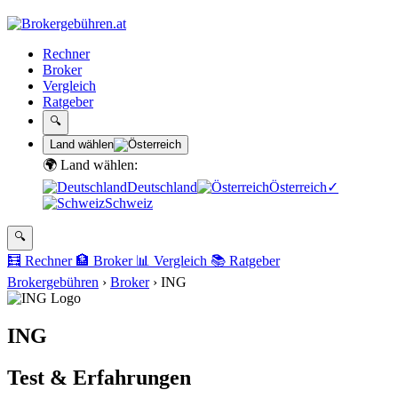
Rechner
Broker
Vergleich
Ratgeber
🔍
Land wählen
🌍 Land wählen:
Deutschland
Österreich
✓
Schweiz
🔍
🧮
Rechner
🏦
Broker
📊
Vergleich
📚
Ratgeber
Brokergebühren
›
Broker
›
ING
ING
Test & Erfahrungen